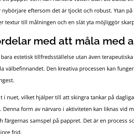
ör nybörjare eftersom det är tjockt och robust. Ytan på
mer textur till målningen och en slät yta möjliggör skar
ördelar med att måla med a
bara estetisk tillfredsställelse utan även terapeutisk
ala välbefinnandet. Den kreativa processen kan funge
ngest.
i nuet, vilket hjälper till att skingra tankar på dagl
 Denna form av närvaro i aktiviteten kan liknas vid me
ch färgernas samspel på pappret. Det är en process so
nre frid.