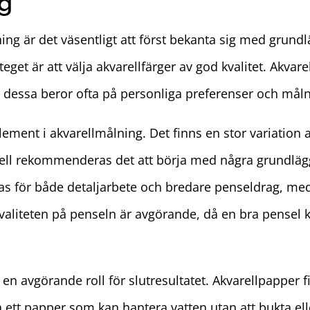
ng
ning är det väsentligt att först bekanta sig med grun
teget är att välja akvarellfärger av god kvalitet. Akvar
an dessa beror ofta på personliga preferenser och mål
element i akvarellmålning. Det finns en stor variation 
ell rekommenderas det att börja med några grundläg
s för både detaljarbete och bredare penseldrag, meda
Kvaliteten på penseln är avgörande, då en bra pensel k
 en avgörande roll för slutresultatet. Akvarellpapper fi
älja ett papper som kan hantera vatten utan att bukta el