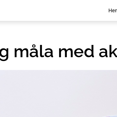
He
ig måla med ak