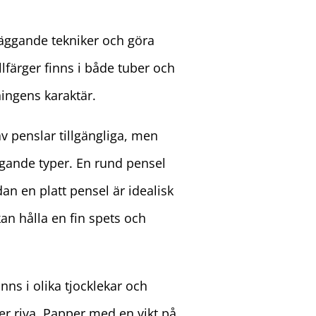
dläggande tekniker och göra
ellfärger finns i både tuber och
ningens karaktär.
av penslar tillgängliga, men
gande typer. En rund pensel
n en platt pensel är idealisk
an hålla en fin spets och
nns i olika tjocklekar och
ler riva. Papper med en vikt på