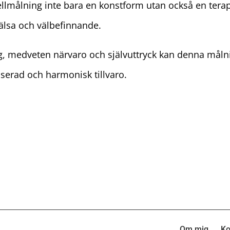
lmålning inte bara en konstform utan också en terap
hälsa och välbefinnande.
, medveten närvaro och självuttryck kan denna målni
nserad och harmonisk tillvaro.
Om mig
Ko