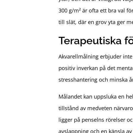
300 g/m² är ofta ett bra val f
till slät, där en grov yta ger 
Terapeutiska f
Akvarellmålning erbjuder inte 
positiv inverkan på det ment
stresshantering och minska å
Målandet kan uppsluka en helt 
tillstånd av medveten närvaro.
ligger på penselns rörelser o
avslappning och en känsla av i