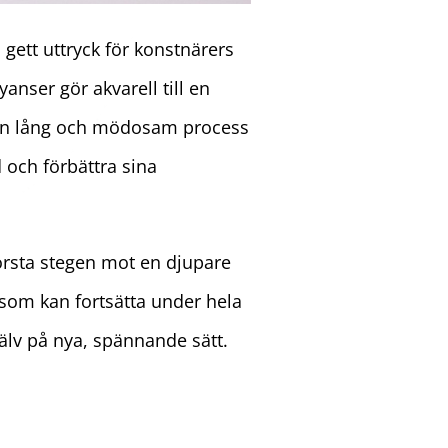
gett uttryck för konstnärers
anser gör akvarell till en
a en lång och mödosam process
d och förbättra sina
örsta stegen mot en djupare
 som kan fortsätta under hela
själv på nya, spännande sätt.