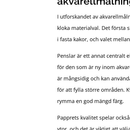
akvarellmålni
I utforskandet av akvarellmål
kloka materialval. Det första s
i fasta kakor, och valet mell
Penslar är ett annat centralt 
för den som är ny inom akvar
är mångsidig och kan använda
för att fylla större områden. 
rymma en god mängd färg.
Papprets kvalitet spelar också
ytor, och det är viktigt att v